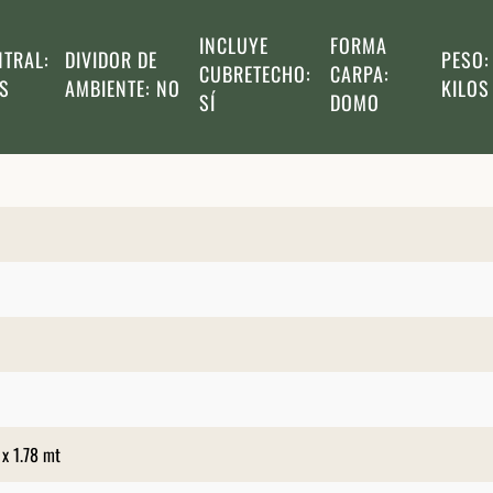
INCLUYE
FORMA
NTRAL:
DIVIDOR DE
PESO:
CUBRETECHO:
CARPA:
OS
AMBIENTE: NO
KILOS
SÍ
DOMO
x 1.78 mt