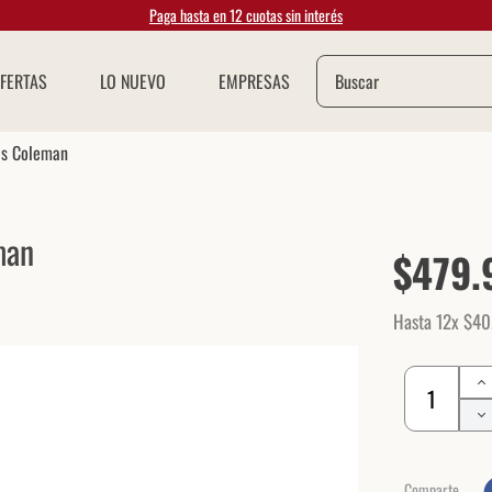
Paga hasta en 12 cuotas sin interés
Buscar
FERTAS
LO NUEVO
EMPRESAS
as Coleman
man
$
479
.
Hasta
12
x
$
40
Comparte