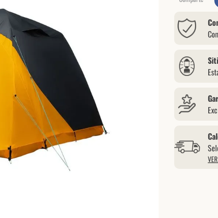
Co
Com
Sit
Est
Gar
Exc
Cal
Sel
VER