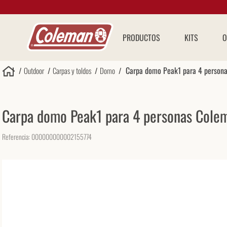
PRODUCTOS
KITS
O
Carpa domo Peak1 para 4 person
Outdoor
Carpas y toldos
Domo
Carpa domo Peak1 para 4 personas Cole
Referencia
:
000000000002155774