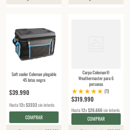
Carpa Coleman®
Soft cooler Coleman plegable
Weathermaster para 6
45 latas negro
personas
★
★
★
★
★
(
1
)
$
39
.
990
$
319
.
990
Hasta
12
x
$
3333
sin interés
Hasta
12
x
$
26
.
666
sin interés
COMPRAR
COMPRAR