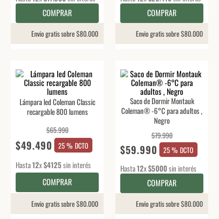
COMPRAR
COMPRAR
Envio gratis sobre $80.000
Envio gratis sobre $80.000
Saco de Dormir Montauk
Lámpara led Coleman Classic
Coleman® -6°C para adultos ,
recargable 800 lumens
Negro
$
65
.
990
$
79
.
990
$
49
.
490
25 %
DCTO
$
59
.
990
25 %
DCTO
Hasta
12
x
$
4125
sin interés
Hasta
12
x
$
5000
sin interés
COMPRAR
COMPRAR
Envio gratis sobre $80.000
Envio gratis sobre $80.000