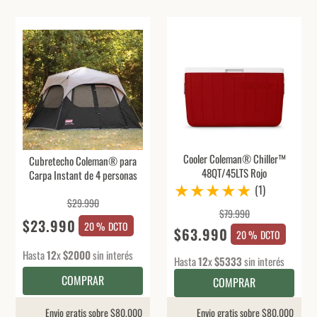
Cooler Coleman® Chiller™
Cubretecho Coleman® para
48QT/45LTS Rojo
Carpa Instant de 4 personas
★
★
★
★
★
(
1
)
$
29
.
990
$
79
.
990
$
23
.
990
20 %
DCTO
$
63
.
990
20 %
DCTO
Hasta
12
x
$
2000
sin interés
Hasta
12
x
$
5333
sin interés
COMPRAR
COMPRAR
Envio gratis sobre $80.000
Envio gratis sobre $80.000