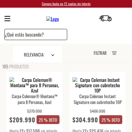
Compra hasta en 12 cuotas sin interés
¿Qué estás buscando?
FILTRAR
RELEVANCIA
105
PRODUCTOS
Carpa Coleman® Montana™
Carpa Coleman Instant
para 8 Personas, Azul
Signature con cubretecho 10P
$
279
.
990
$
406
.
990
$
209
.
990
$
304
.
990
25 %
DCTO
25 %
DCTO
Hasta
12
x
$
17
.
500
sin interés
Hasta
12
x
$
25
.
416
sin interés