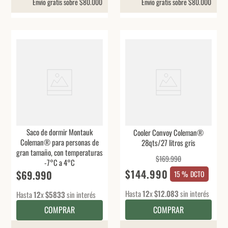
Envio gratis sobre $80.000
Envio gratis sobre $80.000
Saco de dormir Montauk
Cooler Convoy Coleman®
Coleman® para personas de
28qts/27 litros gris
gran tamaño, con temperaturas
$
169
.
990
-7°C a 4°C
$
144
.
990
$
69
.
990
15 %
DCTO
Hasta
12
x
$
12
.
083
sin interés
Hasta
12
x
$
5833
sin interés
COMPRAR
COMPRAR