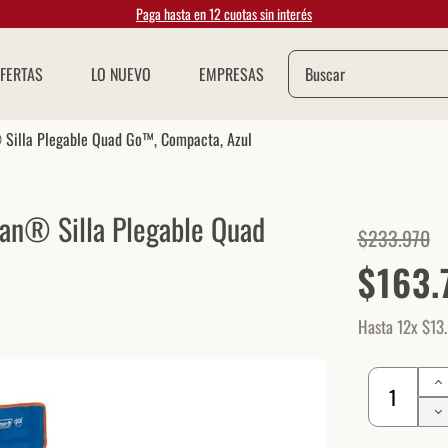
Paga hasta en 12 cuotas sin interés
Buscar
FERTAS
LO NUEVO
EMPRESAS
 Silla Plegable Quad Go™, Compacta, Azul
an® Silla Plegable Quad
$
233
.
970
$
163
.
Hasta
12
x
$
13
.