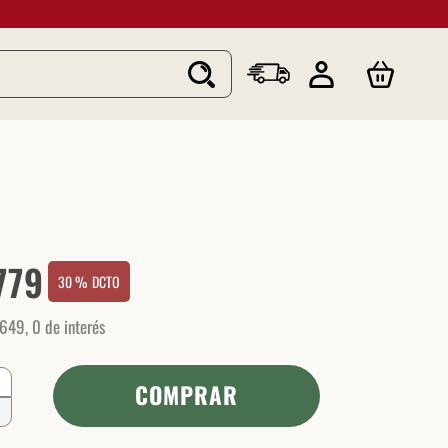
779
30 %
DCTO
649
,
0
de interés
COMPRAR