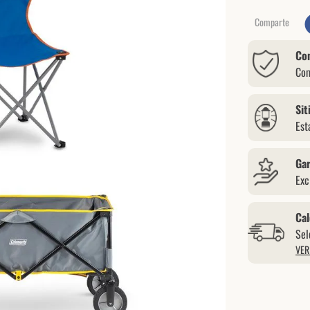
Comparte
Co
Com
Sit
Est
Gar
Exc
Cal
Sel
VER