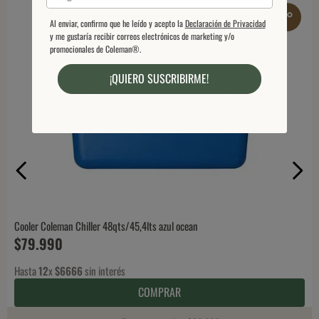
Al enviar, confirmo que he leído y acepto la
Declaración de Privacidad
y me gustaría recibir correos electrónicos de marketing y/o
promocionales de Coleman®.
¡QUIERO SUSCRIBIRME!
Cooler Coleman Chiller 48qts/45,4lts azul ocean
$
79
.
990
Hasta
12
x
$
6666
sin interés
COMPRAR