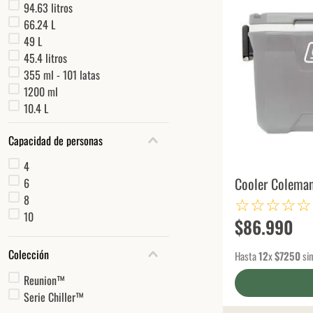
94.63 litros
66.24 L
49 L
45.4 litros
355 ml - 101 latas
1200 ml
10.4 L
Capacidad de personas
4
Cooler Coleman
6
☆
☆
☆
☆
☆
8
10
$
86
.
990
Colección
Hasta
12
x
$
7250
sin
Reunion™
Serie Chiller™