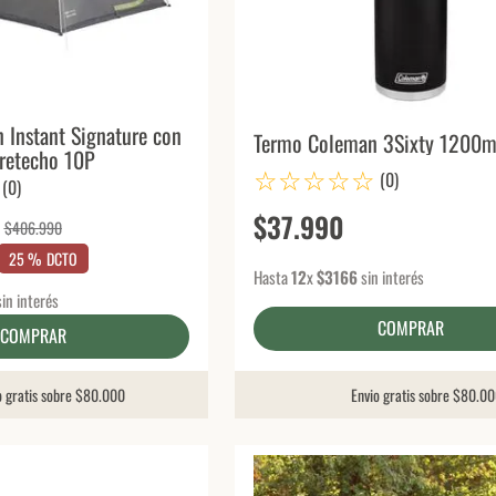
 Instant Signature con
Termo Coleman 3Sixty 1200m
retecho 10P
☆
☆
☆
☆
☆
(
0
)
(
0
)
$
37
.
990
$
406
.
990
25 %
DCTO
Hasta
12
x
$
3166
sin interés
in interés
COMPRAR
COMPRAR
o gratis sobre $80.000
Envio gratis sobre $80.0