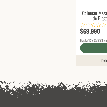
Coleman Mesa P
de Plega
☆
☆
☆
☆
☆
$
69
.
990
Hasta
12
x
$
5833
si
Envi