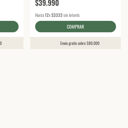
$
39
.
990
Hasta
12
x
$
3333
sin interés
COMPRAR
00
Envio gratis sobre $80.000