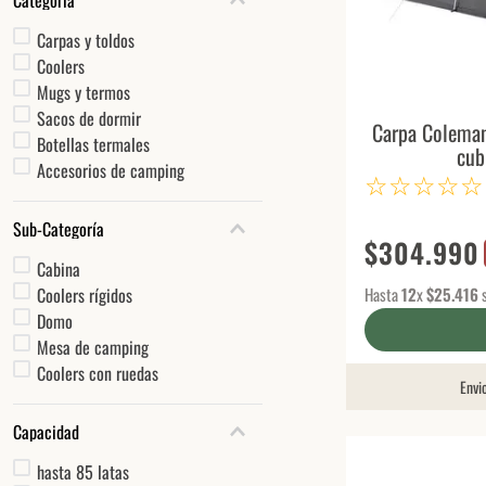
Carpas y toldos
Coolers
Mugs y termos
Sacos de dormir
Carpa Coleman
Botellas termales
cub
Accesorios de camping
☆
☆
☆
☆
☆
Sub-Categoría
$
304
.
990
Cabina
Coolers rígidos
Hasta
12
x
$
25
.
416
s
Domo
Mesa de camping
Coolers con ruedas
Envi
Capacidad
hasta 85 latas