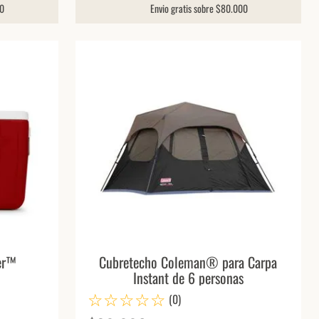
00
Envio gratis sobre $80.000
er™
Cubretecho Coleman® para Carpa
Instant de 6 personas
☆
☆
☆
☆
☆
(
0
)