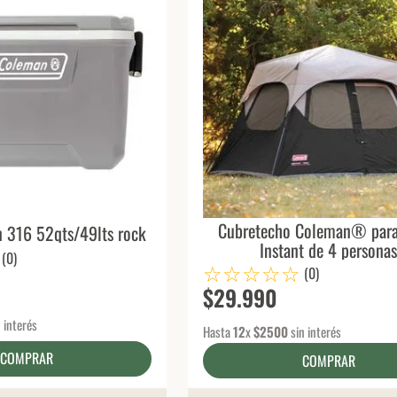
Cubretecho Coleman® para
 316 52qts/49lts rock
Instant de 4 persona
(
0
)
☆
☆
☆
☆
☆
(
0
)
$
29
.
990
 interés
Hasta
12
x
$
2500
sin interés
COMPRAR
COMPRAR