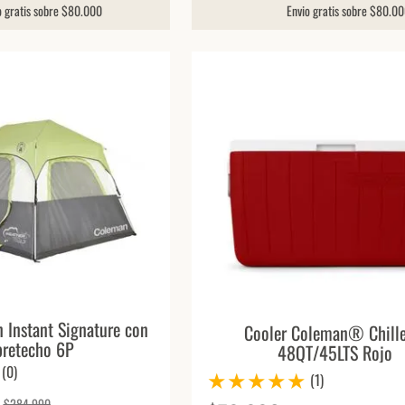
o gratis sobre $80.000
Envio gratis sobre $80.0
 Instant Signature con
Cooler Coleman® Chill
bretecho 6P
48QT/45LTS Rojo
(
0
)
★
★
★
★
★
(
1
)
$
284
.
990