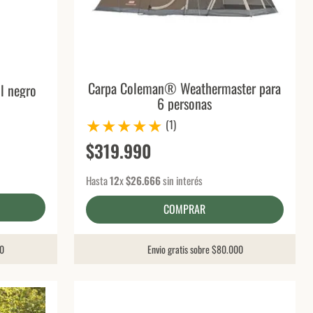
Carpa Coleman® Weathermaster para
l negro
6 personas
★
★
★
★
★
(
1
)
$
319
.
990
Hasta
12
x
$
26
.
666
sin interés
COMPRAR
00
Envio gratis sobre $80.000