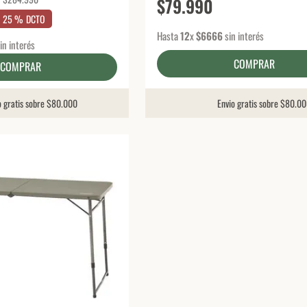
$
79
.
990
25 %
DCTO
Hasta
12
x
$
6666
sin interés
in interés
COMPRAR
COMPRAR
o gratis sobre $80.000
Envio gratis sobre $80.0