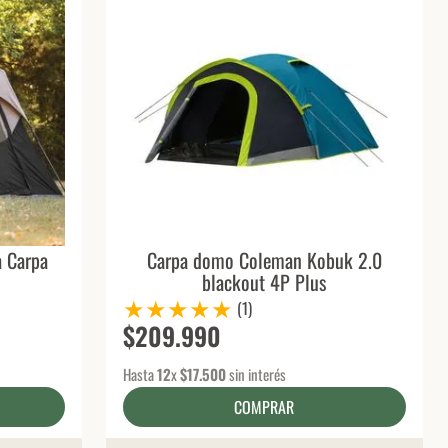
 Carpa
Carpa domo Coleman Kobuk 2.0
s
blackout 4P Plus
★
★
★
★
★
(
1
)
$
209
.
990
Hasta
12
x
$
17
.
500
sin interés
COMPRAR