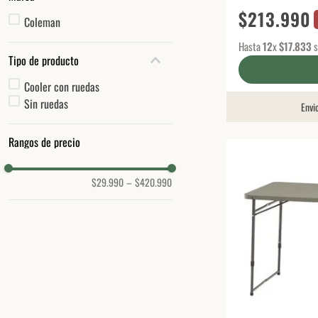
$
213
.
990
Coleman
Hasta
12
x
$
17
.
833
s
Tipo de producto
Cooler con ruedas
Sin ruedas
Envi
Rangos de precio
$29.990
–
$420.990