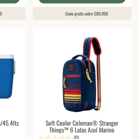
00
Envio gratis sobre $80.000
/45,4lts
Soft Cooler Coleman® Stranger
Things™ 6 Latas Azul Marino
☆
☆
☆
☆
☆
(
0
)