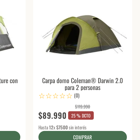
ture con
Carpa domo Coleman® Darwin 2.0
para 2 personas
☆
☆
☆
☆
☆
(
0
)
$
119
.
990
$
89
.
990
25 %
DCTO
Hasta
12
x
$
7500
sin interés
COMPRAR