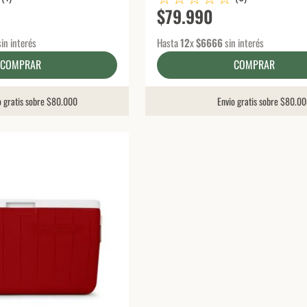
$
79
.
990
in interés
Hasta
12
x
$
6666
sin interés
COMPRAR
COMPRAR
o gratis sobre $80.000
Envio gratis sobre $80.0