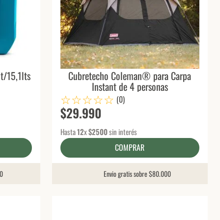
t/15,1lts
Cubretecho Coleman® para Carpa
Instant de 4 personas
☆
☆
☆
☆
☆
(
0
)
$
29
.
990
Hasta
12
x
$
2500
sin interés
COMPRAR
00
Envio gratis sobre $80.000