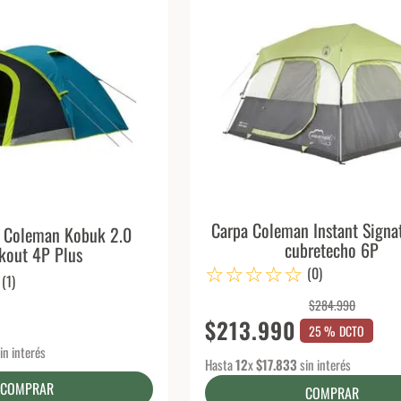
Carpa Coleman Instant Signa
 Coleman Kobuk 2.0
cubretecho 6P
kout 4P Plus
☆
☆
☆
☆
☆
(
0
)
(
1
)
$
284
.
990
$
213
.
990
25 %
DCTO
in interés
Hasta
12
x
$
17
.
833
sin interés
COMPRAR
COMPRAR