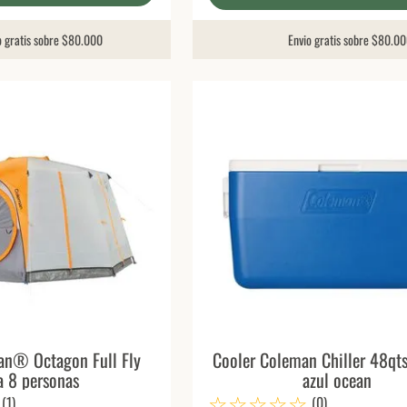
Envio gratis sobre $80.0
o gratis sobre $80.000
an® Octagon Full Fly
Cooler Coleman Chiller 48qts
a 8 personas
azul ocean
☆
☆
☆
☆
☆
(
1
)
(
0
)