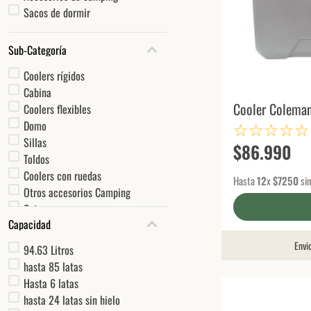
Sacos de dormir
Sub-Categoría
Coolers rígidos
Cabina
Cooler Coleman
Coolers flexibles
☆
☆
☆
☆
☆
Domo
Sillas
$
86
.
990
Toldos
Coolers con ruedas
Hasta
12
x
$
7250
sin
Otros accesorios Camping
Catres
Capacidad
Mochila
Envi
94.63 Litros
hasta 85 latas
Hasta 6 latas
hasta 24 latas sin hielo