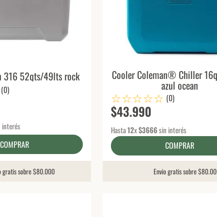
Cooler Coleman® Chiller 16q
 316 52qts/49lts rock
azul ocean
(
0
)
☆
☆
☆
☆
☆
(
0
)
$
43
.
990
 interés
Hasta
12
x
$
3666
sin interés
COMPRAR
COMPRAR
o gratis sobre $80.000
Envio gratis sobre $80.0