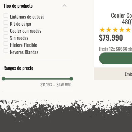
Tipo de producto
Cooler C
Linternas de cabeza
48Q
Kit de carpa
★
★
★
★
★
Cooler con ruedas
$
79
.
990
Sin ruedas
Hielera Flexible
Hasta
12
x
$
6666
si
Neveras Blandas
Rangos de precio
Envi
$11.193
–
$479.990