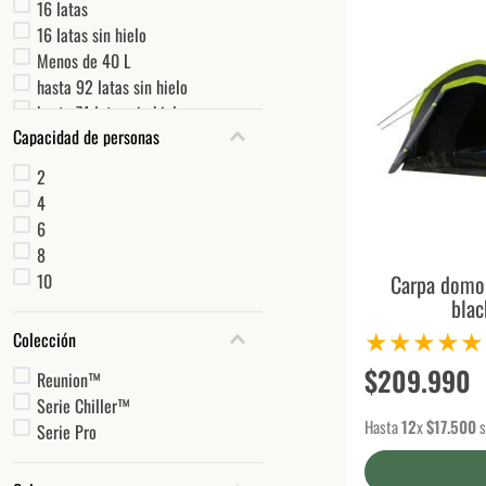
16 latas
16 latas sin hielo
Menos de 40 L
hasta 92 latas sin hielo
hasta 74 latas sin hielo
Capacidad de personas
hasta 36 latas sin hielo
2
4
6
8
10
Carpa domo
blac
★
★
★
★
★
Colección
$
209
.
990
Reunion™
Serie Chiller™
Hasta
12
x
$
17
.
500
s
Serie Pro