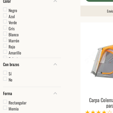
Color
Negro
Envi
Azul
Verde
Gris
Blanco
Marrón
Rojo
Amarillo
Celeste
Con brazos
Sí
No
Forma
Carpa Colem
Rectangular
par
Momia
★
★
★
★
☆