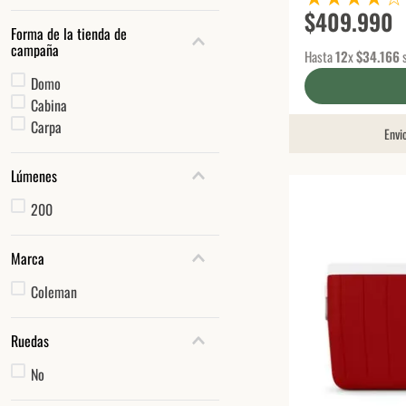
$
409
.
990
Forma de la tienda de
campaña
Hasta
12
x
$
34
.
166
s
Domo
Cabina
Carpa
Envi
Lúmenes
200
Marca
Coleman
Ruedas
No