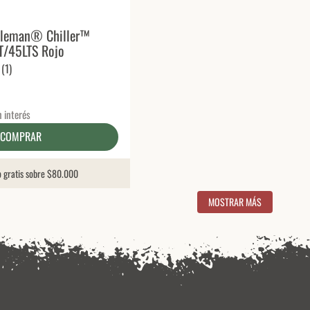
oleman® Chiller™
T/45LTS Rojo
(
1
)
n interés
COMPRAR
o gratis sobre $80.000
MOSTRAR MÁS